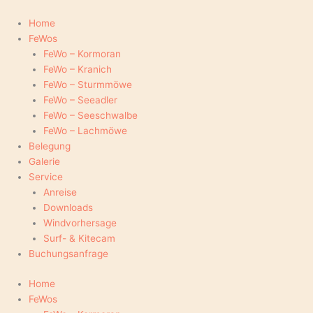
Zum
Inhalt
Home
springen
FeWos
FeWo – Kormoran
FeWo – Kranich
FeWo – Sturmmöwe
FeWo – Seeadler
FeWo – Seeschwalbe
FeWo – Lachmöwe
Belegung
Galerie
Service
Anreise
Downloads
Windvorhersage
Surf- & Kitecam
Buchungsanfrage
Home
FeWos