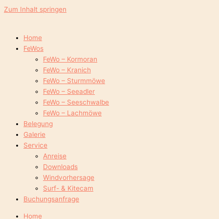
Zum Inhalt springen
Home
FeWos
FeWo – Kormoran
FeWo – Kranich
FeWo – Sturmmöwe
FeWo – Seeadler
FeWo – Seeschwalbe
FeWo – Lachmöwe
Belegung
Galerie
Service
Anreise
Downloads
Windvorhersage
Surf- & Kitecam
Buchungsanfrage
Home